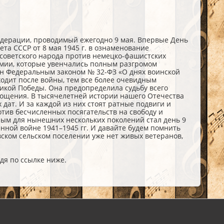
едерации, проводимый ежегодно 9 мая. Впервые День
та СССР от 8 мая 1945 г. в ознаменование
советского народа против немецко-фашистских
рмии, которые увенчались полным разгромом
ен Федеральным законом № 32-ФЗ «О днях воинской
одит после войны, тем все более очевидным
икой Победы. Она предопределила судьбу всего
бощения. В тысячелетней истории нашего Отечества
ат. И за каждой из них стоят ратные подвиги и
тив бесчисленных посягательств на свободу и
ым для нынешних нескольких поколений стал день 9
нной войне 1941–1945 гг. И давайте будем помнить
вском сельском поселении уже нет живых ветеранов,
я по ссылке ниже.