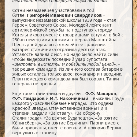
действий. Немцев повернули лицом на Запад».
Сотни незамаевцев участвовали в той
битве.
Григорий Иванович Свердликов
–
выпускник незамаевской школы 1939 года – стал
Героем Советского Союза. Молодой лейтенант
артиллерийской службы на подступах к городу
Котельниково вместе с товарищами вступил в бой с
250-ю немецкими танками генерала Манштейна.
Шесть дней длилось тяжелейшее сражение.
Батарея станичника отразила десятки атак.
Усталость валила с ног. Но надо было найти силы,
чтобы выдержать последний удар супостата.
«
Выстоять, выстоять! И победить любой ценой»,
–
так решил командир. Из личного состава батареи в
живых остались только двое: командир и наводчик.
План немецкого командования был сорван. Танки
генерала не прошли.
Еще трое станичников и друзей –
Ф.Ф. Макаров,
Ф.Ф. Гайдаров
и
И.Т. Наконечный
– выжили. Грудь
каждого украсили боевые награды. Это ордена
Красной Звезды, Отечественной войны I и II
степени, медали «За отвагу», «За оборону
Сталинграда», «За взятие Будапешта», «За взятие
Кёнигсберга», «За взятие Берлина». Парни вместе
были призваны, вместе воевали. А покорив Берлин,
вернулись в станицу.