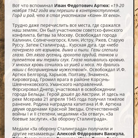
Вот что вспоминал
Иван Федотович Артюх:
«19-20
ноября 1942 года мы перешли в контрнаступление.
Горд и рад, что я стал участником «Канн» ХХ века».
Трудно даже перечислить все места, где сражался
наш земляк. Он был участником советско-финского
конфликта, битвы за Москву. Освобождал города
Калинин, Солнечногорск, Клин, Истру, Ржев, Старую
Руссу. Затем Сталинград… Курская дуга, где «
небо
почернело от взрывов, дыма и пыли. Газы слепили
глаза. От лязга гусениц, грохота орудий, танков и
пулемётов мы теряли слух. Глаза наливались кровью.
У многих кровь сочилась из ушей и носа. Но дрались
наши с беспримерным мужеством!».
Освобождал И.Ф.
Артюх Белгород, Харьков, Полтаву, Знаменск,
Кировоград. Громил врага в районе Корсунь-
Шевченковского, Уманского направлений.
Форсировал Днепр, участвовал в освобождении
города Бельцы. Герой дошёл до Австрии. И здесь на
реке Мсерава 21 апреля 1945 года получил тяжёлое
ранение. Родина наградила капитана И.Ф. Артюха
двумя орденами Красной Звезды, Отечественной
войны I и II степени, медалями «За отвагу», «За
боевые заслуги», «За оборону Сталинграда».
Медали «За оборону Сталинграда» получили и
другие незамаевцы:
Алексей Фёдорович Ванжула,