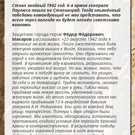
Стоял знойный 1942 год. 6-я армия генерала
Паулюса пошла на Сталинград. Тогда опьянённый
победами командующий не мог представить, что
всего через полгода он будет пленён советскими
воинами.
Защитник города-героя
Фёдор Фёдорович
Макаров
рассказывал:
«23 августа 1942 года я
запомнил на всю жизнь. После ожесточённых боёв
немецкая армия вышла к Волге. Казалось, что небо
закрыли вражеские самолёты. Они сбрасывали на
город и его защитников бессчётное количество
бомб. В кромешном аду взрывалось, разрушалось,
горело, умирало всё вокруг. Но мы, живые, знали, что
нашу волю к победе врагу не сломить. На улицах,
забитых стеклом и щебнем, мы громили фашистов.
За себя и за товарищей. Трудно вспомнить, сколько
раз переходил вокзал из рук в руки. Гибли наши,
придавая нам новую ярость, удвоенную силу,
железную волю. Из этого смертоносного пекла нас
вырвала прибывшая 13-я гвардейская дивизия
генерала А.И. Родионова. Бои шли за каждый дом,
улицу, перекрёсток. Потери с двух сторон были
огромные. Мы измотали, обескровили, остановили
противника, создали условия для перехода Красной
Армии в контрнаступление. В результате победы
произошёл коренной перелом в ходе военных