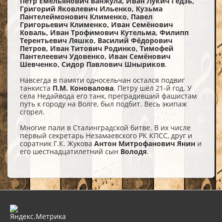
Пётр Емельянович Ванжула, Иван Лукич Гедзь,
Григорий Яковлевич Ильенко, Кузьма
Пантелеймонович Клименко, Павел
Григорьевич Клименко, Иван Семёнович
Коваль, Иван Трофимович Кутельма, Филипп
Терентьевич Ляшко, Василий Фёдорович
Петров, Иван Титович Родинко, Тимофей
Пантелеевич Удовенко, Иван Семёнович
Шевченко, Сидор Павлович Шныриков
.
Навсегда в памяти односельчан остался подвиг
танкиста
П.М. Коновалова
. Петру шёл 21-й год. У
села Недайвода его танк, преградивший фашистам
путь к городу на Волге, был подбит. Весь экипаж
сгорел.
Многие пали в Сталинградской битве. В их числе
первый секретарь Незамаевского РК КПСС, друг и
соратник Г.К. Жукова
Антон Митрофанович Янин
и
его шестнадцатилетний сын
Володя
.