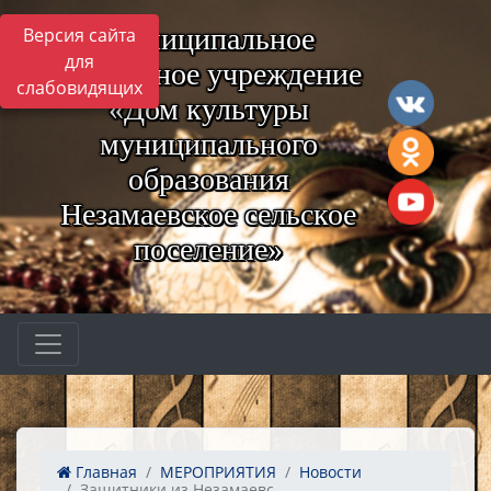
Муниципальное
Версия сайта
для
бюджетное учреждение
слабовидящих
«Дом культуры
муниципального
образования
Незамаевское сельское
поселение»
Главная
МЕРОПРИЯТИЯ
Новости
Защитники из Незамаевс...