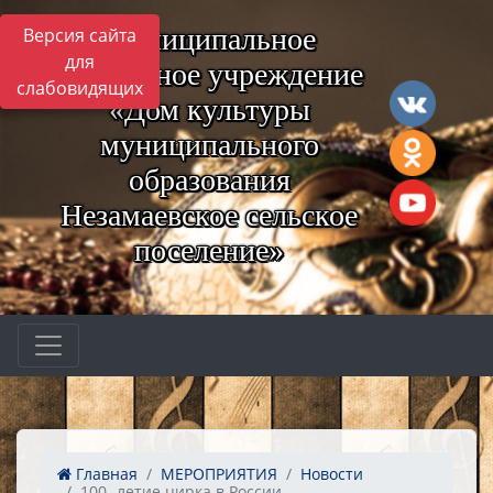
Муниципальное
Версия сайта
для
бюджетное учреждение
слабовидящих
«Дом культуры
муниципального
образования
Незамаевское сельское
поселение»
Главная
МЕРОПРИЯТИЯ
Новости
100- летие цирка в России