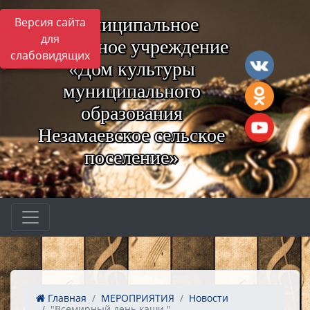
Муниципальное
Версия сайта
для
бюджетное учреждение
слабовидящих
«Дом культуры
муниципального
образования
Незамаевское сельское
поселение»
Главная
МЕРОПРИЯТИЯ
Новости
"Всемирный день каши "...