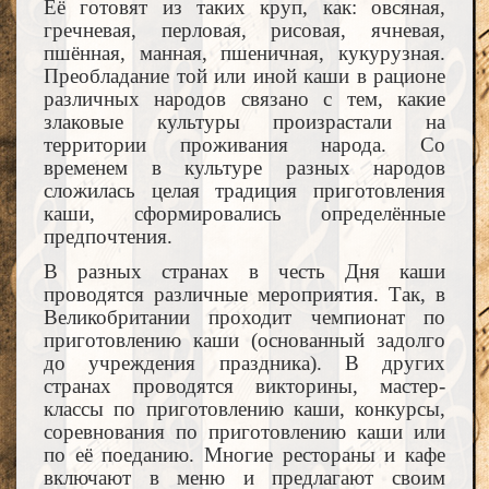
Её готовят из таких круп, как: овсяная,
гречневая, перловая, рисовая, ячневая,
пшённая, манная, пшеничная, кукурузная.
Преобладание той или иной каши в рационе
различных народов связано с тем, какие
злаковые культуры произрастали на
территории проживания народа. Со
временем в культуре разных народов
сложилась целая традиция приготовления
каши, сформировались определённые
предпочтения.
В разных странах в честь Дня каши
проводятся различные мероприятия. Так, в
Великобритании проходит чемпионат по
приготовлению каши (основанный задолго
до учреждения праздника). В других
странах проводятся викторины, мастер-
классы по приготовлению каши, конкурсы,
соревнования по приготовлению каши или
по её поеданию. Многие рестораны и кафе
включают в меню и предлагают своим