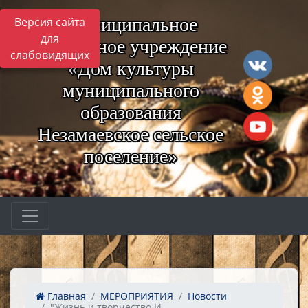
Муниципальное
Версия сайта
для
бюджетное учреждение
слабовидящих
«Дом культуры
муниципального
образования
Незамаевское сельское
поселение»
Главная
МЕРОПРИЯТИЯ
Новости
"Жизнь и творчество И....