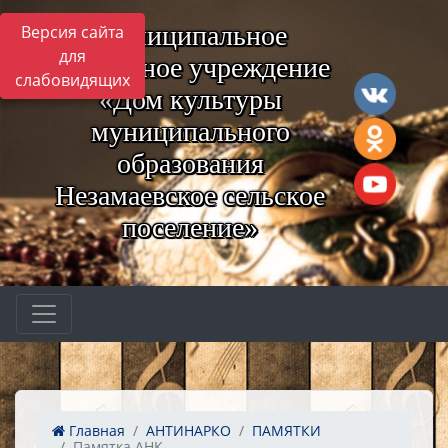
Муниципальное
Версия сайта
для
бюджетное учреждение
слабовидящих
«Дом культуры
муниципального
образования
Незамаевское сельское
поселение»
Главная
АНТИНАРКО
ПАМЯТКИ
Памятка АНК