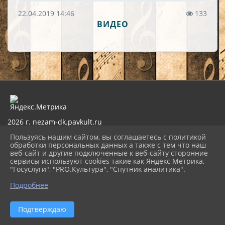
22.04.2019 14:46
133
ВИДЕО
2026 г. nezam-dk.pavkult.ru
Вход
Пользуясь нашим сайтом, вы соглашаетесь с политикой
Карта сайта
обработки персональных данных а также с тем что наш
Политика обработки персональных данных
веб-сайт и другие подключенные к веб-сайту сторонние
сервисы используют cookies такие как Яндекс Метрика,
Сделано на KubCMS
"Госуслуги", "PRO.Культура", "Спутник аналитика".
Разработка и поддержка
Подробнее
Подтверждаю