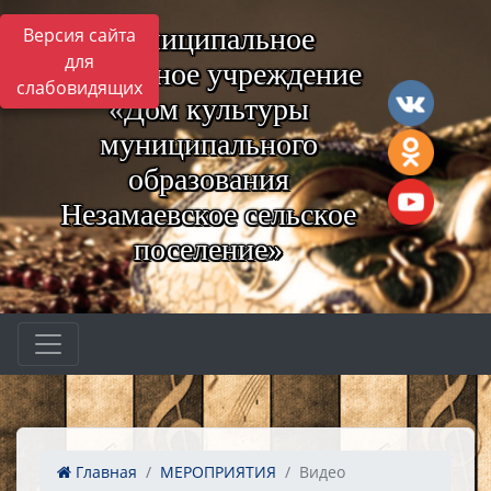
Муниципальное
Версия сайта
для
бюджетное учреждение
слабовидящих
«Дом культуры
муниципального
образования
Незамаевское сельское
поселение»
Главная
МЕРОПРИЯТИЯ
Видео