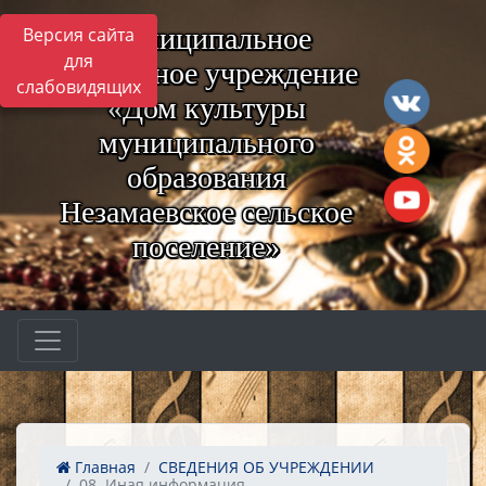
Муниципальное
Версия сайта
для
бюджетное учреждение
слабовидящих
«Дом культуры
муниципального
образования
Незамаевское сельское
поселение»
Главная
СВЕДЕНИЯ ОБ УЧРЕЖДЕНИИ
08. Иная информация