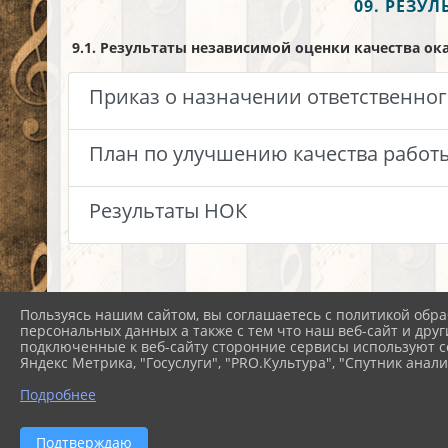
09. РЕЗУ
9.1. Результаты независимой оценки качества ок
Приказ о назначении ответственног
План по улучшению качества работ
Результаты НОК
Пользуясь нашим сайтом, вы соглашаетесь с политикой обра
персональных данных а также с тем что наш веб-сайт и друг
подключенные к веб-сайту сторонние сервисы используют co
Яндекс Метрика, "Госуслуги", "PRO.Культура", "Спутник анали
Подробнее
2026 г. nezam-dk.pavkult.ru
Подтверждаю