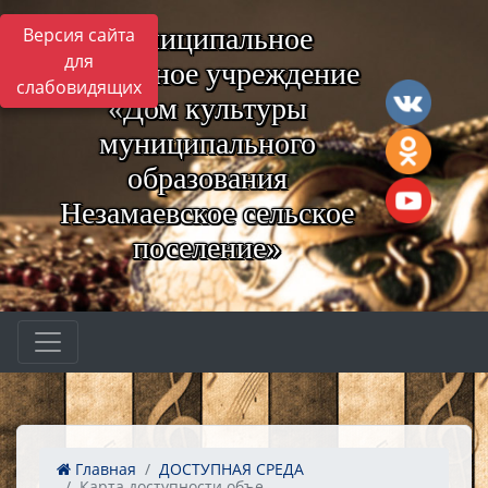
Муниципальное
Версия сайта
для
бюджетное учреждение
слабовидящих
«Дом культуры
муниципального
образования
Незамаевское сельское
поселение»
Главная
ДОСТУПНАЯ СРЕДА
Карта доступности объе...