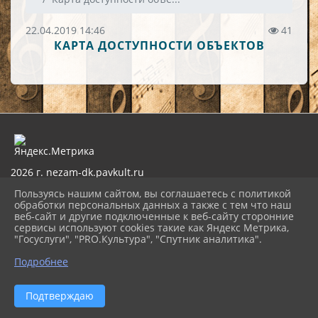
22.04.2019 14:46
41
КАРТА ДОСТУПНОСТИ ОБЪЕКТОВ
2026 г. nezam-dk.pavkult.ru
Вход
Пользуясь нашим сайтом, вы соглашаетесь с политикой
Карта сайта
обработки персональных данных а также с тем что наш
Политика обработки персональных данных
веб-сайт и другие подключенные к веб-сайту сторонние
сервисы используют cookies такие как Яндекс Метрика,
Сделано на KubCMS
"Госуслуги", "PRO.Культура", "Спутник аналитика".
Разработка и поддержка
Подробнее
Подтверждаю