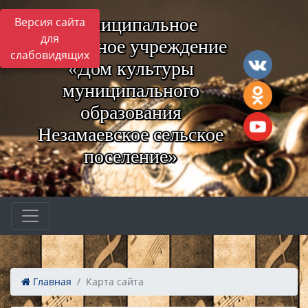
Муниципальное
Версия сайта
для
бюджетное учреждение
слабовидящих
«Дом культуры
муниципального
образования
Незамаевское сельское
поселение»
Главная
Карта сайта