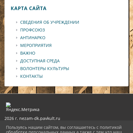
КАРТА САЙТА
СВЕДЕНИЯ ОБ УЧРЕЖДЕНИИ
ПРОФСОЮЗ
АНТИНАРКО
МЕРОПРИЯТИЯ
ВАЖНО
ДОСТУПНАЯ СРЕДА
ВОЛОНТЕРЫ КУЛЬТУРЫ
КОНТАКТЫ
2026 г. nezam-dk.pavkult.ru
Вход
Пользуясь нашим сайтом, вы соглашаетесь с политикой
Карта сайта
обработки персональных данных а также с тем что наш
Политика обработки персональных данных