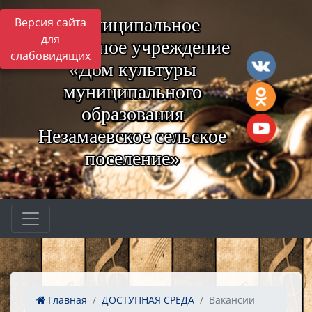
Муниципальное
Версия сайта
для
бюджетное учреждение
слабовидящих
«Дом культуры
муниципального
образования
Незамаевское сельское
поселение»
Главная
ДОСТУПНАЯ СРЕДА
Вакансии