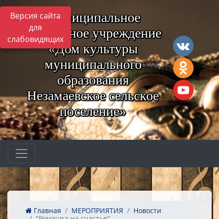
Муниципальное
Версия сайта
для
бюджетное учреждение
слабовидящих
«Дом культуры
муниципального
образования
Незамаевское сельское
поселение»
Главная
МЕРОПРИЯТИЯ
Новости
"Ромашка на счастье"- ...