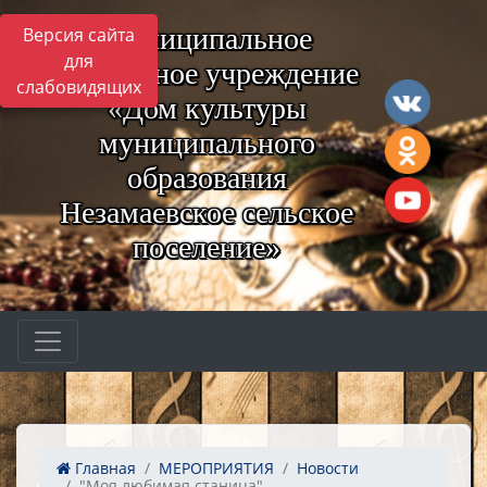
Муниципальное
Версия сайта
для
бюджетное учреждение
слабовидящих
«Дом культуры
муниципального
образования
Незамаевское сельское
поселение»
Главная
МЕРОПРИЯТИЯ
Новости
"Моя любимая станица" ...