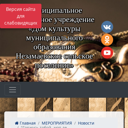
Муниципальное
Версия сайта
для
бюджетное учреждение
слабовидящих
«Дом культуры
муниципального
образования
Незамаевское сельское
поселение»
Главная
МЕРОПРИЯТИЯ
Новости
"Горжусь тобой -моя де...