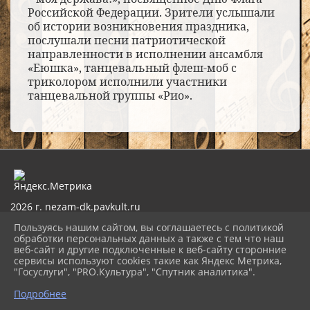
Российской Федерации. Зрители услышали
об истории возникновения праздника,
послушали песни патриотической
направленности в исполнении ансамбля
«Еюшка», танцевальный флеш-моб с
триколором исполнили участники
танцевальной группы «Рио».
2026 г. nezam-dk.pavkult.ru
Вход
Пользуясь нашим сайтом, вы соглашаетесь с политикой
Карта сайта
обработки персональных данных а также с тем что наш
Политика обработки персональных данных
веб-сайт и другие подключенные к веб-сайту сторонние
сервисы используют cookies такие как Яндекс Метрика,
Сделано на KubCMS
"Госуслуги", "PRO.Культура", "Спутник аналитика".
Разработка и поддержка
Подробнее