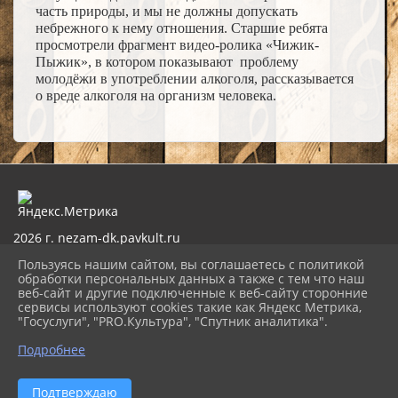
часть природы, и мы не должны допускать
небрежного к нему отношения. Старшие ребята
просмотрели фрагмент видео-ролика «Чижик-
Пыжик», в котором показывают проблему
молодёжи в употреблении алкоголя, рассказывается
о вреде алкоголя на организм человека.
2026 г. nezam-dk.pavkult.ru
Вход
Пользуясь нашим сайтом, вы соглашаетесь с политикой
Карта сайта
обработки персональных данных а также с тем что наш
Политика обработки персональных данных
веб-сайт и другие подключенные к веб-сайту сторонние
сервисы используют cookies такие как Яндекс Метрика,
Сделано на KubCMS
"Госуслуги", "PRO.Культура", "Спутник аналитика".
Разработка и поддержка
Подробнее
Подтверждаю