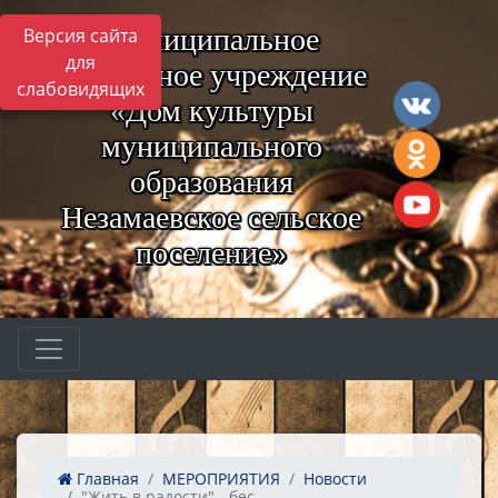
Муниципальное
Версия сайта
для
бюджетное учреждение
слабовидящих
«Дом культуры
муниципального
образования
Незамаевское сельское
поселение»
Главная
МЕРОПРИЯТИЯ
Новости
"Жить в радости" - бес...