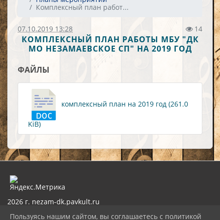
Комплексный план работ...
07.10.2019 13:28
14
КОМПЛЕКСНЫЙ ПЛАН РАБОТЫ МБУ "ДК
МО НЕЗАМАЕВСКОЕ СП" НА 2019 ГОД
ФАЙЛЫ
комплексный план на 2019 год (261.0
KiB)
2026 г. nezam-dk.pavkult.ru
Вход
Пользуясь нашим сайтом, вы соглашаетесь с политикой
Карта сайта