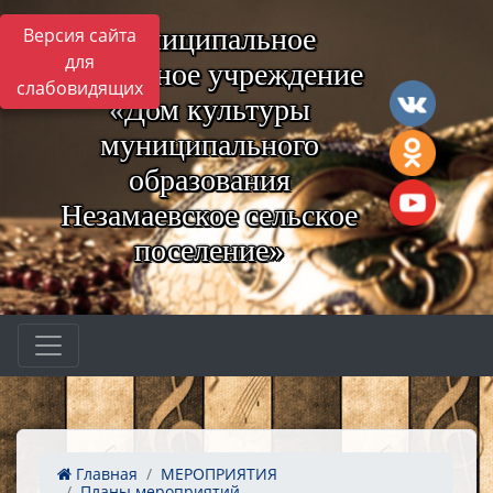
Муниципальное
Версия сайта
для
бюджетное учреждение
слабовидящих
«Дом культуры
муниципального
образования
Незамаевское сельское
поселение»
Главная
МЕРОПРИЯТИЯ
Планы мероприятий