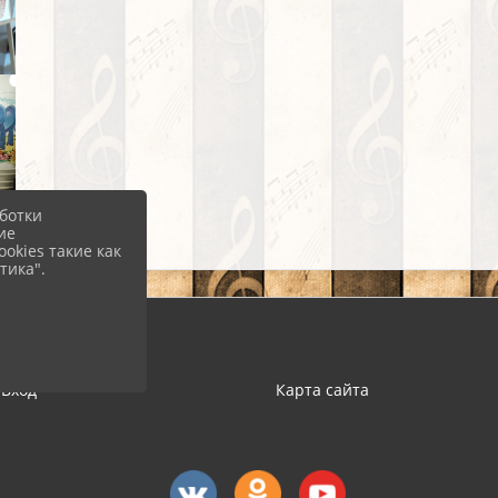
ботки
ие
okies такие как
тика".
Вход
Карта сайта