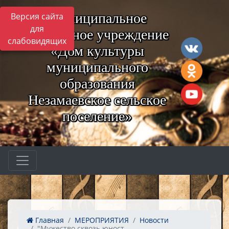
Муниципальное
Версия сайта
для
бюджетное учреждение
слабовидящих
«Дом культуры
муниципального
образования
Незамаевское сельское
поселение»
Главная
МЕРОПРИЯТИЯ
Новости
"Мужество сквозь юност...