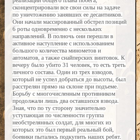
реализации общего плана побега,
сконцентрировали все свои силы на задаче
по уничтожению занявших ее десантников.
Они начали массированный обстрел позиций
6 роты одновременно с нескольких
направлений. В полночь они перешли в
активное наступление с использованием
большого количества минометов и
автоматов, а также снайперских винтовок. К
вечеру было убито 31 человек, то есть треть
личного состава. Один из трех взводов,
который не успел добраться до высоты, был
расстрелян прямо на склоне при подъеме.
Борьбу с многочисленным противником
продолжали лишь два оставшихся взвода.
Зная, что по ту сторону значительно
уступающая по численности группа
необстрелянных солдат, для многих из
которых это был первый реальный бой,
боевики пытались подкупить наших ребят.