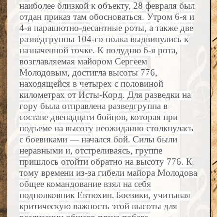
наиболее близкой к объекту, 28 февраля был
отдан приказ там обосноваться. Утром 6-я и
4-я парашютно-десантные роты, а также две
разведгруппы 104-го полка выдвинулись к
назначенной точке. К полудню 6-я рота,
возглавляемая майором Сергеем
Молодовым, достигла высоты 776,
находящейся в четырех с половиной
километрах от Исты-Корд. Для разведки на
гору была отправлена разведгруппа в
составе двенадцати бойцов, которая при
подъеме на высоту неожиданно столкнулась
с боевиками — начался бой. Силы были
неравными и, отстреливаясь, группе
пришлось отойти обратно на высоту 776. К
тому времени из-за гибели майора Молодова
общее командование взял на себя
подполковник Евтюхин.
Боевики, учитывая
критическую важность этой высоты для