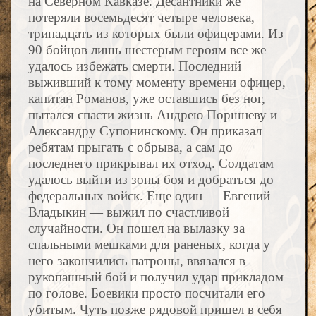
на Северном Кавказе. Десантники же
потеряли восемьдесят четыре человека,
тринадцать из которых были офицерами. Из
90 бойцов лишь шестерым героям все же
удалось избежать смерти. Последний
выживший к тому моменту времени офицер,
капитан Романов, уже оставшись без ног,
пытался спасти жизнь Андрею Поршневу и
Александру Супонинскому. Он приказал
ребятам прыгать с обрыва, а сам до
последнего прикрывал их отход. Солдатам
удалось выйти из зоны боя и добраться до
федеральных войск. Еще один — Евгений
Владыкин — выжил по счастливой
случайности. Он пошел на вылазку за
спальными мешками для раненых, когда у
него закончились патроны, ввязался в
рукопашный бой и получил удар прикладом
по голове. Боевики просто посчитали его
убитым. Чуть позже рядовой пришел в себя