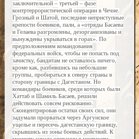
заключительной – третьей – фазе
контртеррористической операции в Чечне.
Грозный и Шатой, последние неприступные
крепости боевиков, пали, а «отряды Басаева
и Гелаева разгромлены, дезорганизованы и
вынуждены укрываться в горах». По
предположениям командования
федеральных войск, чтобы не попасть под
зачистку, бандитам не оставалось ничего,
кроме как, разбившись на небольшие
группы, пробираться к северу страны в
сторону границы с Дагестаном. Но
командиры боевиков, среди которых были
Хаттаб и Шамиль Басаев, решили
действовать совсем рискованно.
Сконцентрировав остатки своих сил, они
задумали прорваться через Аргунское
ущелье и пересечь дагестанскую границу,
скрывшись из зоны боевых действий. К
моменту начала операции в местности