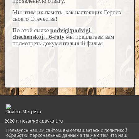
проявленную отвагу.
Мы чтим их память, как настоящих Героев
своего Отечества!
По этой сылке
podvigi/podvigi-
chechenskoj…6-roty
мы предлагаем вам
посмотреть документальный фильм.
2026 г. nezam-dk.pavkult.ru
Вход
Пользуясь нашим сайтом, вы соглашаетесь с политикой
Карта сайта
обработки персональных данных а также с тем что наш
Политика обработки персональных данных