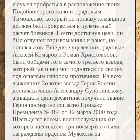
и сумел пробраться в расположение своих.
Подобное произошло и с рядовым
Тимошенко, который по приказу командира
должен был прокрасться в пулеметный
расчет боевиков. Почти достигнув цели, он
был оглушен взрывом мины и ранен, но
остался жив. Еще двое уцелевших, рядовые
Алексей Комаров и Роман Христолюбов,
были бойцами того самого третьего взвода,
который так и не смог подняться по склону
под огневым напором противника.
Из всех
выживших Золотая звезда Героя России
досталась лишь Александру Супонинскому,
а двадцать один десантник получили звание
Героя посмертно согласно Приказу
Президента № 484 от 12 марта 2000 года.
Шестьдесят восемь военнослужащих (из
которых шестьдесят три посмертно) были
награждены орденом Мужества за