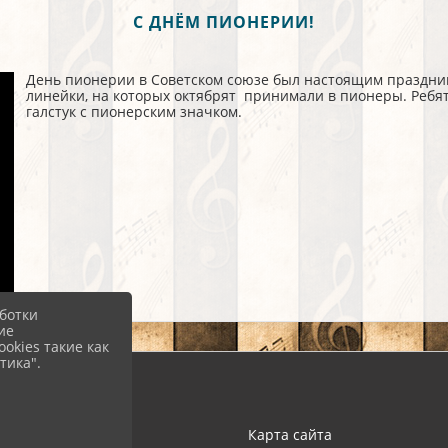
С ДНЁМ ПИОНЕРИИ!
День пионерии в Советском союзе был настоящим праздни
линейки, на которых октябрят принимали в пионеры. Ребя
галстук с пионерским значком.
ботки
ие
okies такие как
тика".
Вход
Карта сайта