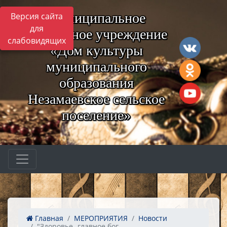
Муниципальное
Версия сайта
для
бюджетное учреждение
слабовидящих
«Дом культуры
муниципального
образования
Незамаевское сельское
поселение»
Главная
МЕРОПРИЯТИЯ
Новости
"Здоровье -главное бог...