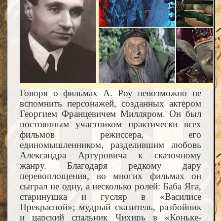
Говоря о фильмах А. Роу невозможно не
вспомнить персонажей, созданных актером
Георгием Францевичем Милляром. Он был
постоянным участником практически всех
фильмов режиссера, его
единомышленником, разделившим любовь
Александра Артуровича к сказочному
жанру. Благодаря редкому дару
перевоплощения, во многих фильмах он
сыграл не одну, а несколько ролей: Баба Яга,
старинушка и гусляр в «Василисе
Прекрасной»; мудрый сказитель, разбойник
и царский спальник Чихирь в «Коньке-