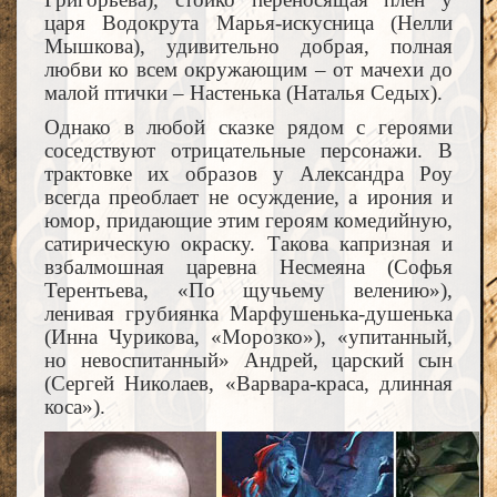
царя Водокрута Марья-искусница (Нелли
Мышкова), удивительно добрая, полная
любви ко всем окружающим – от мачехи до
малой птички – Настенька (Наталья Седых).
Однако в любой сказке рядом с героями
соседствуют отрицательные персонажи. В
трактовке их образов у Александра Роу
всегда преоблает не осуждение, а ирония и
юмор, придающие этим героям комедийную,
сатирическую окраску. Такова капризная и
взбалмошная царевна Несмеяна (Софья
Терентьева, «По щучьему велению»),
ленивая грубиянка Марфушенька-душенька
(Инна Чурикова, «Морозко»), «упитанный,
но невоспитанный» Андрей, царский сын
(Сергей Николаев, «Варвара-краса, длинная
коса»).