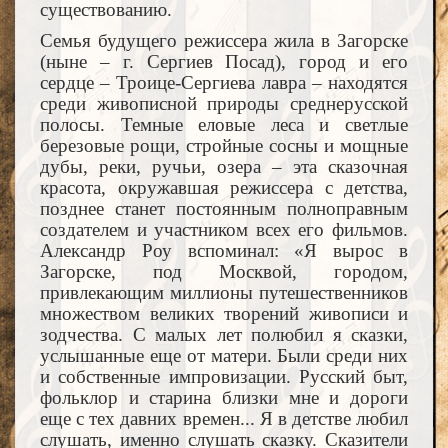
существованию.
Семья будущего режиссера жила в Загорске
(ныне – г. Сергиев Посад), город и его
сердце – Троице-Сергиева лавра – находятся
среди живописной природы среднерусской
полосы. Темные еловые леса и светлые
березовые рощи, стройные сосны и мощные
дубы, реки, ручьи, озера – эта сказочная
красота, окружавшая режиссера с детства,
позднее станет постоянным полноправным
создателем и участником всех его фильмов.
Александр Роу вспоминал: «Я вырос в
Загорске, под Москвой, городом,
привлекающим миллионы путешественников
множеством великих творений живописи и
зодчества. С малых лет полюбил я сказки,
услышанные еще от матери. Были среди них
и собственные импровизации. Русский быт,
фольклор и старина близки мне и дороги
еще с тех давних времен... Я в детстве любил
слушать, именно слушать сказку. Сказители