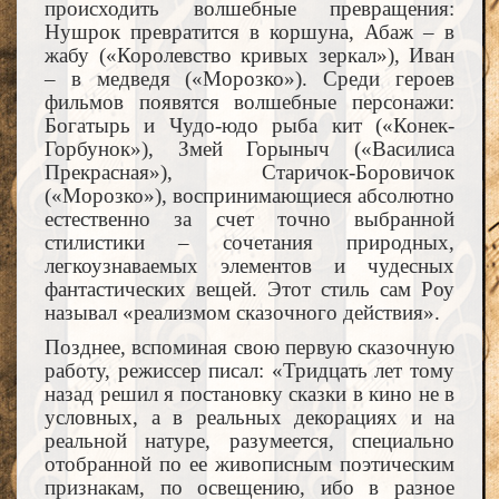
происходить волшебные превращения:
Нушрок превратится в коршуна, Абаж – в
жабу («Королевство кривых зеркал»), Иван
– в медведя («Морозко»). Среди героев
фильмов появятся волшебные персонажи:
Богатырь и Чудо-юдо рыба кит («Конек-
Горбунок»), Змей Горыныч («Василиса
Прекрасная»), Старичок-Боровичок
(«Морозко»), воспринимающиеся абсолютно
естественно за счет точно выбранной
стилистики – сочетания природных,
легкоузнаваемых элементов и чудесных
фантастических вещей. Этот стиль сам Роу
называл «реализмом сказочного действия».
Позднее, вспоминая свою первую сказочную
работу, режиссер писал: «Тридцать лет тому
назад решил я постановку сказки в кино не в
условных, а в реальных декорациях и на
реальной натуре, разумеется, специально
отобранной по ее живописным поэтическим
признакам, по освещению, ибо в разное