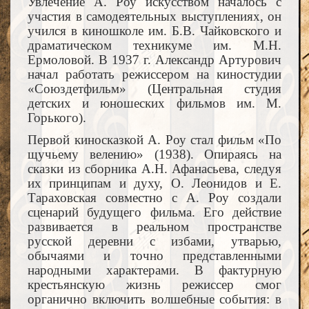
Увлечение А. Роу искусством началось с
участия в самодеятельных выступлениях, он
учился в киношколе им. Б.В. Чайковского и
драматическом техникуме им. М.Н.
Ермоловой. В 1937 г. Александр Артурович
начал работать режиссером на киностудии
«Союздетфильм» (Центральная студия
детских и юношеских фильмов им. М.
Горького).
Первой киносказкой А. Роу стал фильм «По
щучьему велению» (1938). Опираясь на
сказки из сборника А.Н. Афанасьева, следуя
их принципам и духу, О. Леонидов и Е.
Тараховская совместно с А. Роу создали
сценарий будущего фильма. Его действие
развивается в реальном пространстве
русской деревни с избами, утварью,
обычаями и точно представленными
народными характерами. В фактурную
крестьянскую жизнь режиссер смог
органично включить волшебные события: в