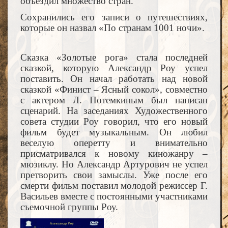
объездил множество стран.
Сохранились его записи о путешествиях,
которые он назвал «По странам 1001 ночи».
Сказка «Золотые рога» стала последней
сказкой, которую Александр Роу успел
поставить. Он начал работать над новой
сказкой «Финист – Ясный сокол», совместно
с актером Л. Потемкиным был написан
сценарий. На заседаниях Художественного
совета студии Роу говорил, что его новый
фильм будет музыкальным. Он любил
веселую оперетту и внимательно
присматривался к новому киножанру –
мюзиклу. Но Александр Артурович не успел
претворить свои замыслы. Уже после его
смерти фильм поставил молодой режиссер Г.
Васильев вместе с постоянными участниками
съемочной группы Роу.