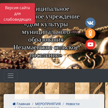
Муниципальное
Версия сайта
для
бюджетное учреждение
слабовидящих
«Дом культуры
муниципального
образования
Незамаевское сельское
поселение»
Главная
МЕРОПРИЯТИЯ
Новости
"Гениальный и загадочн...