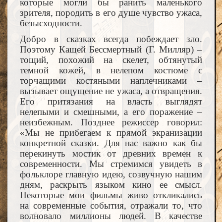
которые могли бы ранить маленького
зрителя, породить в его душе чувство ужаса,
безысходности.
Добро в сказках всегда побеждает зло.
Поэтому Кащей Бессмертный (Г. Милляр) –
тощий, похожий на скелет, обтянутый
темной кожей, в нелепом костюме с
торчащими костяными наплечниками –
вызывает ощущение не ужаса, а отвращения.
Его притязания на власть выглядят
нелепыми и смешными, а его поражение –
неизбежным. Позднее режиссер говорил:
«Мы не прибегаем к прямой экранизации
конкретной сказки. Для нас важно как бы
перекинуть мостик от древних времен к
современности. Мы стремимся увидеть в
фольклоре главную идею, созвучную нашим
дням, раскрыть языком кино ее смысл.
Некоторые мои фильмы живо откликались
на современные события, отражали то, что
волновало миллионы людей. В качестве