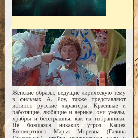
Женские образы, ведущие лирическую тему
в фильмах А. Роу, также представляют
истинно русские характеры. Красивые и
работящие, любящие и верные, они умелы,
храбры и бесстрашны, как их избранники.
Не боящаяся никаких угроз Кащея
Бессмертного Марья Моревна (Галина
Григорьева), стойко переносящая плен у