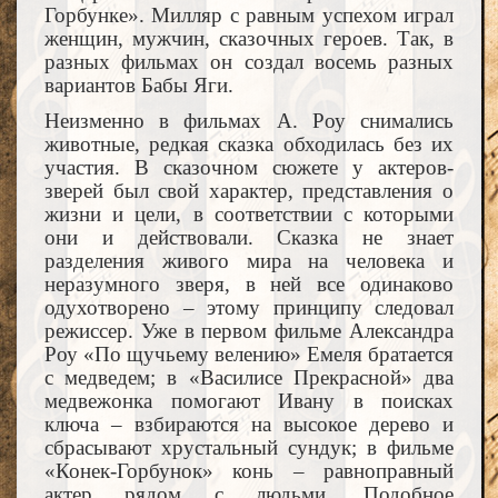
Горбунке». Милляр с равным успехом играл
женщин, мужчин, сказочных героев. Так, в
разных фильмах он создал восемь разных
вариантов Бабы Яги.
Неизменно в фильмах А. Роу снимались
животные, редкая сказка обходилась без их
участия. В сказочном сюжете у актеров-
зверей был свой характер, представления о
жизни и цели, в соответствии с которыми
они и действовали. Сказка не знает
разделения живого мира на человека и
неразумного зверя, в ней все одинаково
одухотворено – этому принципу следовал
режиссер. Уже в первом фильме Александра
Роу «По щучьему велению» Емеля братается
с медведем; в «Василисе Прекрасной» два
медвежонка помогают Ивану в поисках
ключа – взбираются на высокое дерево и
сбрасывают хрустальный сундук; в фильме
«Конек-Горбунок» конь – равноправный
актер рядом с людьми. Подобное